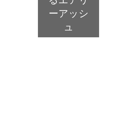
ーアッシ
ュ