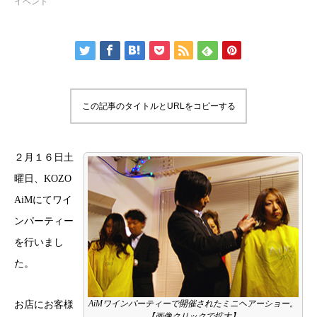
イベント
この記事のタイトルとURLをコピーする
２月１６日土
曜日、
KOZO
AiM
にてワイ
ンパーティー
を行いまし
た。
AiMワインパーティーで開催されたミニヘアーショー。
お店にお客様
【画像クリックで拡大】