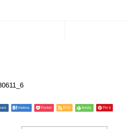
80611_6
hare
Hatena
Pocket
RSS
feedly
Pin it