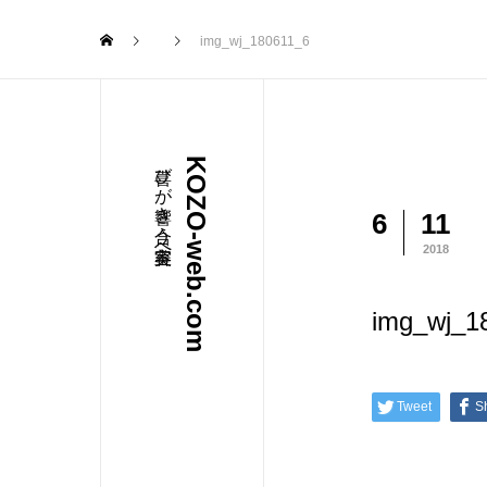
img_wj_180611_6
喜びが響き合う美容室へ
KOZO-web.com
6
11
2018
img_wj_1
Tweet
S