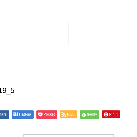
19_5
hare
Hatena
Pocket
RSS
feedly
Pin it