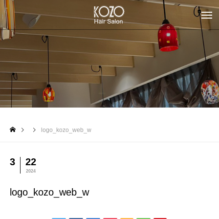
logo_kozo_web_w
3
22
2024
logo_kozo_web_w