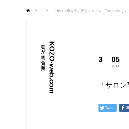
「サロン専売品」販売スペース The earth（
喜びが響き合う美容室へ
KOZO-web.com
3
05
2013
「サロン専
Tweet
S