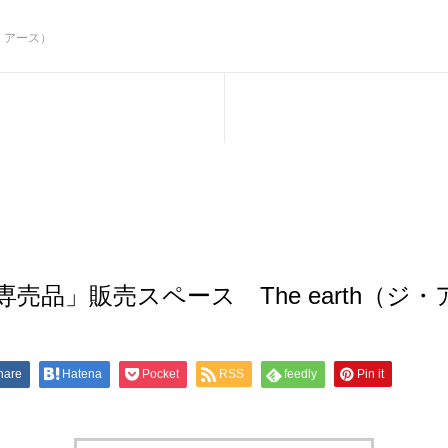
ジ・アース）
売品」販売スペース The earth（ジ
hare
Hatena
Pocket
RSS
feedly
Pin it