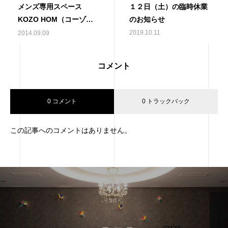
メンズ専用スペース
１２日（土）の臨時休業
KOZO HOM（コーゾー
のお知らせ
オム）オープン！
2019.10.11
2014.09.09
コメント
0 コメント
0 トラックバック
この記事へのコメントはありません。